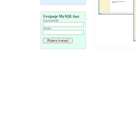
Urejanje MySQL baz
Uporabnik:
Geslo: