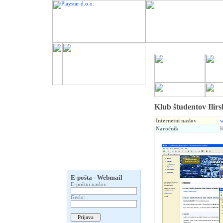
Klub študentov Ilirs
Internetni naslov
w
Naročnik
K
E-pošta - Webmail
E-poštni naslov:
Geslo: