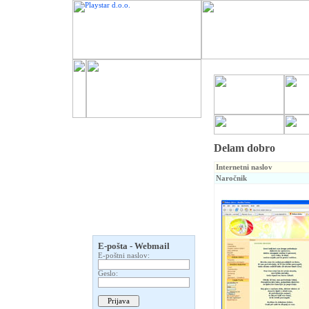
Delam dobro
Internetni naslov
Naročnik
E-pošta - Webmail
E-poštni naslov:
Geslo: