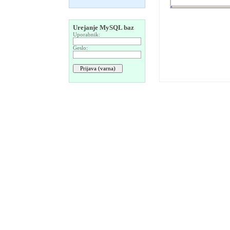
Urejanje MySQL baz
Uporabnik:
Geslo: